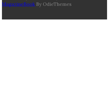
MagazineBook
By OdieThemes