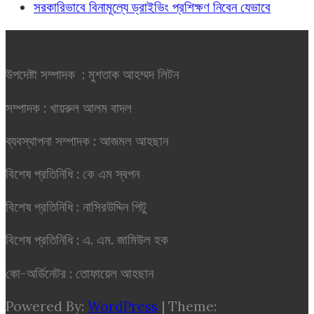
সরকারিভাবে বিনামূল্যে ড্রাইভিং প্রশিক্ষণ নিবেন যেভাবে
উপদেষ্টা সম্পাদক : মুশতাক আহম্মদ লিটন
সম্পাদক : খায়রুল আলম বাদল
ব্যবস্থাপনা সম্পাদক : আজমল আহছান
বিশেষ প্রতিনিধি : কে এম স্বপন
বিশেষ প্রতিনিধি : নাসিরউদ্দিন পিটু
বিশেষ প্রতিনিধি : এ. এম. জামিউল হক
কো-অর্ডিনেটর : তোফায়েল আহছান
Powered By:
WordPress
|
Theme: