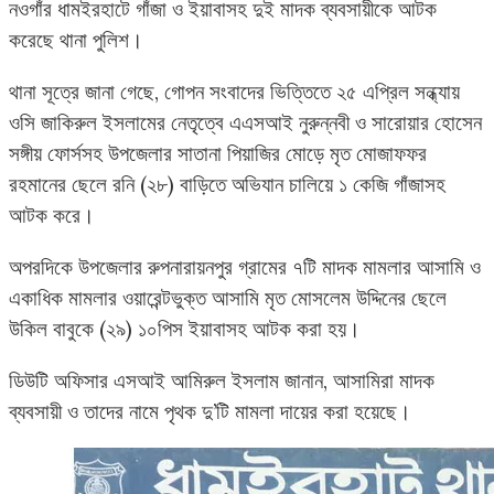
নওগাঁর ধামইরহাটে গাঁজা ও ইয়াবাসহ দুই মাদক ব্যবসায়ীকে আটক
করেছে থানা পুলিশ।
থানা সূত্রে জানা গেছে, গোপন সংবাদের ভিত্তিতে ২৫ এপ্রিল সন্ধ্যায়
ওসি জাকিরুল ইসলামের নেতৃত্বে এএসআই নুরুন্নবী ও সারোয়ার হোসেন
সঙ্গীয় ফোর্সসহ উপজেলার সাতানা পিয়াজির মোড়ে মৃত মোজাফফর
রহমানের ছেলে রনি (২৮) বাড়িতে অভিযান চালিয়ে ১ কেজি গাঁজাসহ
আটক করে।
অপরদিকে উপজেলার রুপনারায়নপুর গ্রামের ৭টি মাদক মামলার আসামি ও
একাধিক মামলার ওয়ারেন্টভুক্ত আসামি মৃত মোসলেম উদ্দিনের ছেলে
উকিল বাবুকে (২৯) ১০পিস ইয়াবাসহ আটক করা হয়।
ডিউটি অফিসার এসআই আমিরুল ইসলাম জানান, আসামিরা মাদক
ব্যবসায়ী ও তাদের নামে পৃথক দু’টি মামলা দায়ের করা হয়েছে।